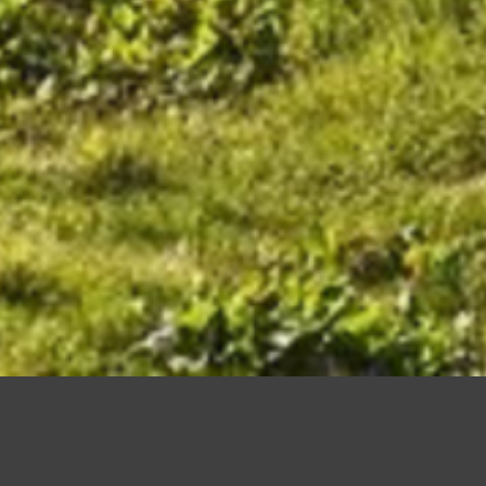
Kontakt
EED U UP
SPEED U UP SUISSE
SPEED U
GGEISTSTR. 4
GÄUGGELISTRASSE 29
ENZIANST
0
INNSBRUCK
CH-7000
CHUR
D-82319
STA
EED-U-UP.AT
WWW.SPEED-U-UP.CH
WWW.SPEED-