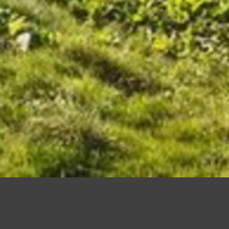
SP
HEILI
A-602
WWW.SP