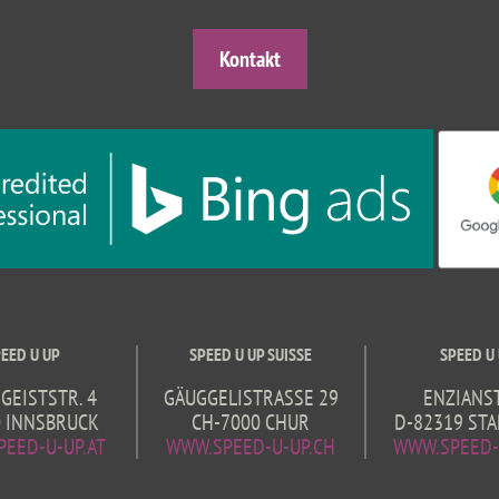
Kontakt
EED U UP
SPEED U UP SUISSE
SPEED U
GGEISTSTR. 4
GÄUGGELISTRASSE 29
ENZIANST
0
INNSBRUCK
CH-7000
CHUR
D-82319
STA
EED-U-UP.AT
WWW.SPEED-U-UP.CH
WWW.SPEED-