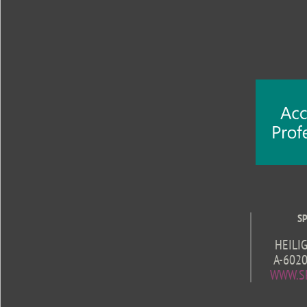
SP
HEILI
A-602
WWW.SP