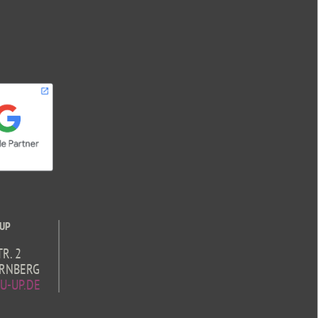
 UP
R. 2
RNBERG
U-UP.DE