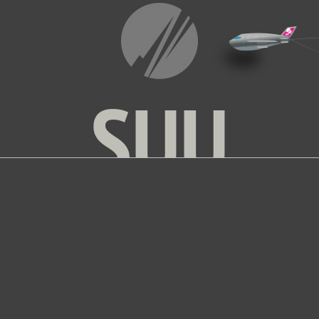
SUU
DIGITAL PIONEERING
21°
19°
21°
INNSBRUCK
MÜNCHEN
CHUR
ang und Zweck der Verarbeitung personenbezogener Daten (nachf